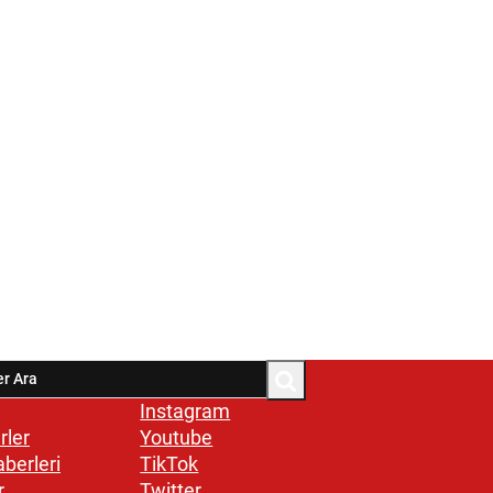
Instagram
rler
Youtube
aberleri
TikTok
r
Twitter