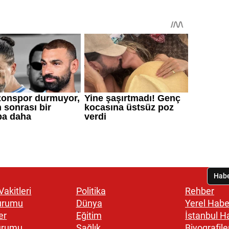
akitleri
Politika
Rehber
urumu
Dünya
Yerel Habe
er
Eğitim
İstanbul H
urumu
Sağlık
Biyografile