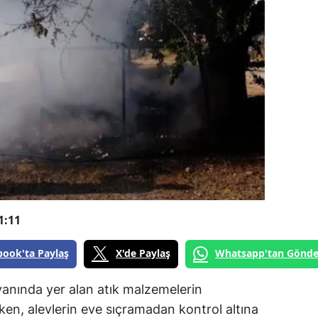
1:11
book'ta Paylaş
X'de Paylaş
Whatsapp'tan Gönde
yanında yer alan atık malzemelerin
en, alevlerin eve sıçramadan kontrol altına