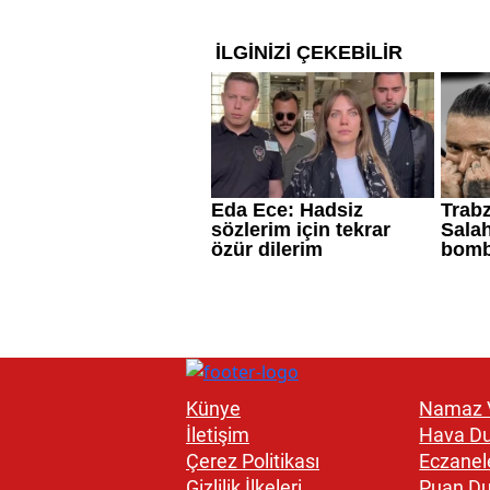
Künye
Namaz V
İletişim
Hava D
Çerez Politikası
Eczanel
Gizlilik İlkeleri
Puan D