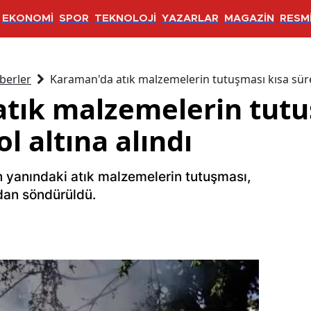
EKONOMİ
SPOR
TEKNOLOJİ
YAZARLAR
MAGAZİN
RESMİ
berler
Karaman'da atık malzemelerin tutuşması kısa süred
tık malzemelerin tutu
l altına alındı
n yanındaki atık malzemelerin tutuşması,
an söndürüldü.