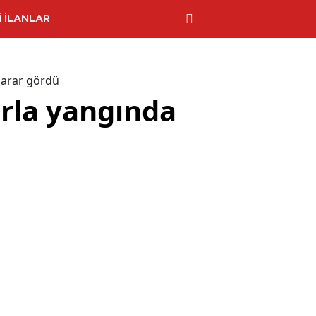
 İLANLAR
zarar gördü
arla yangında