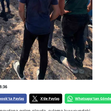
8:36
book'ta Paylaş
X'de Paylaş
Whatsapp'tan Gönde
 meydana gelen olayda, sulama kuyusundaki