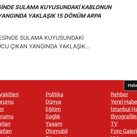
ESİNDE SULAMA KUYUSUNDAKİ KABLONUN
YANGINDA YAKLAŞIK 15 DÖNÜM ARPA
akitleri
Politika
Rehber
urumu
Dünya
Yerel Habe
er
Eğitim
İstanbul H
urumu
Sağlık
Biyografile
rları
Yaşam
TV
atları
Otomobil
Foto Galeri