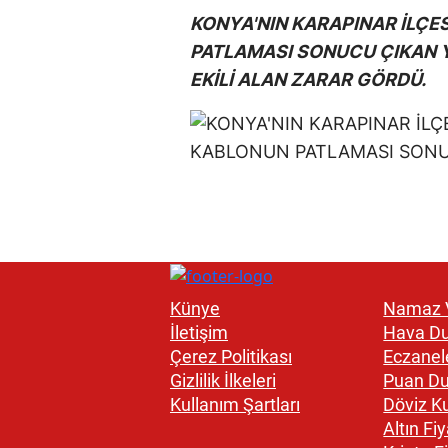
KONYA'NIN KARAPINAR İLÇ
PATLAMASI SONUCU ÇIKAN 
EKİLİ ALAN ZARAR GÖRDÜ.
Künye
Namaz V
İletişim
Hava D
Çerez Politikası
Eczanel
Gizlilik İlkeleri
Puan D
Kullanım Şartları
Döviz Ku
Altın Fiy