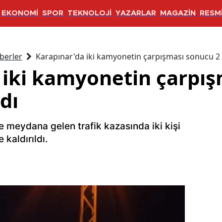
EKONOMİ
SPOR
TEKNOLOJİ
YAZARLAR
MAGAZİN
RESMİ
berler
Karapınar'da iki kamyonetin çarpışması sonucu 2 k
 iki kamyonetin çarpı
dı
e meydana gelen trafik kazasında iki kişi
 kaldırıldı.