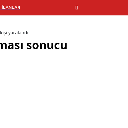
 İLANLAR
işi yaralandı
şması sonucu