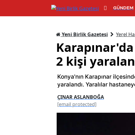
GÜNDEM
Yeni Birlik Gazetesi
Yerel Ha
Karapınar'da
2 kişi yaralan
Konya'nın Karapınar ilçesind
yaralandı. Yaralılar hastaneye
ÇINAR ASLANBOĞA
[email protected]