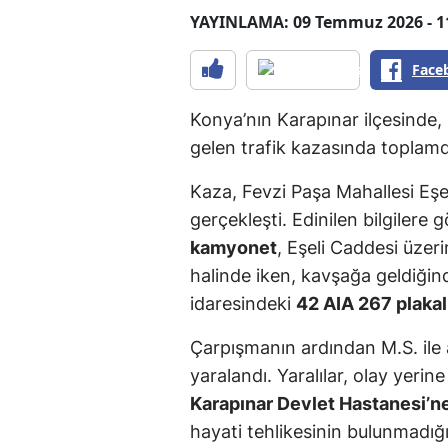
YAYINLAMA: 09 Temmuz 2026 - 1
Face
Konya’nın Karapınar ilçesinde
gelen trafik kazasında topla
Kaza, Fevzi Paşa Mahallesi Eş
gerçekleşti. Edinilen bilgilere
kamyonet
, Eşeli Caddesi üzer
halinde iken, kavşağa geldiğin
idaresindeki
42 AIA 267 plaka
Çarpışmanın ardından M.S. ile a
yaralandı. Yaralılar, olay yerin
Karapınar Devlet Hastanesi’n
hayati tehlikesinin bulunmadığı