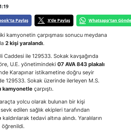
1:19
book'ta Paylaş
X'de Paylaş
Whatsapp'tan Gönde
, iki kamyonetin çarpışması sonucu meydana
mda
2 kişi yaralandı
.
eli Caddesi ile 129533. Sokak kavşağında
 göre, U.E. yönetimindeki
07 AVA 843 plakalı
inde Karapınar istikametine doğru seyir
de 129533. Sokak üzerinde ilerleyen M.S.
lı kamyonetle
çarpıştı.
raçta yolcu olarak bulunan bir kişi
e sevk edilen sağlık ekipleri tarafından
e
kaldırılarak tedavi altına alındı. Yaralıların
 öğrenildi.