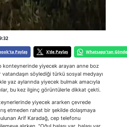
9:32
book'ta Paylaş
X'de Paylaş
Whatsapp'tan Gönde
çöp konteynerinde yiyecek arayan anne boz
bir vatandaşın söylediği türkü sosyal medyayı
likle yaz aylarında yiyecek bulmak amacıyla
lar, bu kez ilginç görüntülerle dikkat çekti.
nteynerlerinde yiyecek ararken çevrede
ırış etmeden rahat bir şekilde dolaşmaya
bulunan Arif Karadağ, cep telefonu
lemeye alırken, "Oğul balası var, balası var,