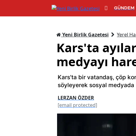
GÜNDEM
Yeni Birlik Gazetesi
Yerel Ha
Kars'ta ayıla
medyayı hare
Kars'ta bir vatandaş, çöp ko
söyleyerek sosyal medyada il
LERZAN ÖZDER
[email protected]