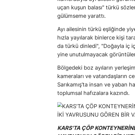
uçan kuşun balası" türkü sözleri
gülümseme yarattı.
Ayı ailesinin türkü eşliğinde y
hızla yayılarak binlerce kişi tar
da türkü dinledi", "Doğayla iç 
yine unutulmayacak görüntüler"
Bölgedeki boz ayıların yerleşi
kameraları ve vatandaşların cep 
Sarıkamış’ta insan ve yaban hay
toplumsal hafızalara kazındı.
KARS'TA ÇÖP KONTEYNERİND