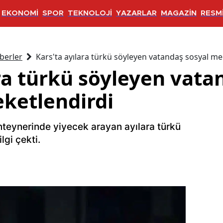
EKONOMİ
SPOR
TEKNOLOJİ
YAZARLAR
MAGAZİN
RESMİ
berler
Kars'ta ayılara türkü söyleyen vatandaş sosyal me
ra türkü söyleyen vata
ketlendirdi
nteynerinde yiyecek arayan ayılara türkü
gi çekti.