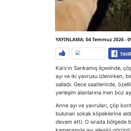
YAYINLAMA: 04 Temmuz 2026 - 0
Face
Kars'ın Sarıkamış ilçesinde, 
ayı ve iki yavrusu izlenirken, 
salladı. Gece saatlerinde, özel
yerleşim alanlarına inen boz ayı
Anne ayı ve yavruları, çöp ko
bulunan sokak köpeklerine ald
devam etti. O sırada bölgede 
kamerasıyla ayı ailesini görüntü