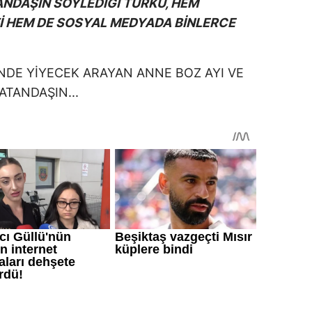
NDAŞIN SÖYLEDİĞİ TÜRKÜ, HEM
İ HEM DE SOSYAL MEDYADA BİNLERCE