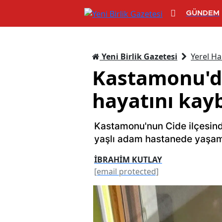
GÜNDEM
Yeni Birlik Gazetesi
Yerel Ha
Kastamonu'da
hayatını kayb
Kastamonu'nun Cide ilçesinde
yaşlı adam hastanede yaşamın
İBRAHİM KUTLAY
[email protected]