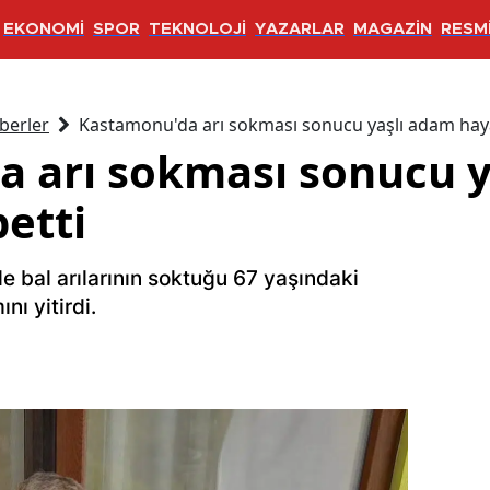
EKONOMİ
SPOR
TEKNOLOJİ
YAZARLAR
MAGAZİN
RESMİ
berler
Kastamonu'da arı sokması sonucu yaşlı adam haya
 arı sokması sonucu y
etti
 bal arılarının soktuğu 67 yaşındaki
ı yitirdi.