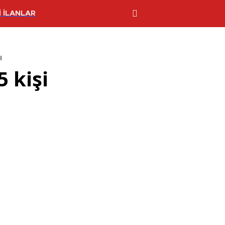
 İLANLAR
ı
 kişi