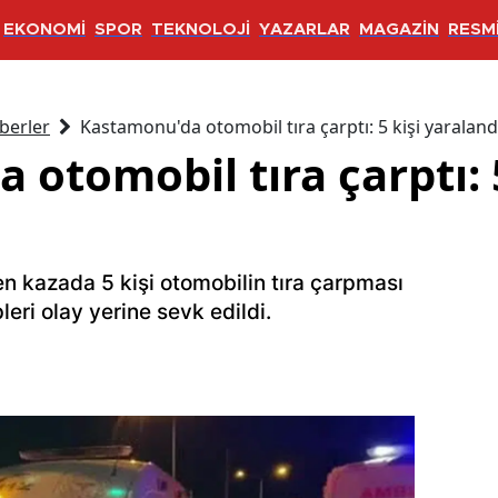
EKONOMİ
SPOR
TEKNOLOJİ
YAZARLAR
MAGAZİN
RESMİ
berler
Kastamonu'da otomobil tıra çarptı: 5 kişi yaraland
otomobil tıra çarptı: 5
kazada 5 kişi otomobilin tıra çarpması
leri olay yerine sevk edildi.