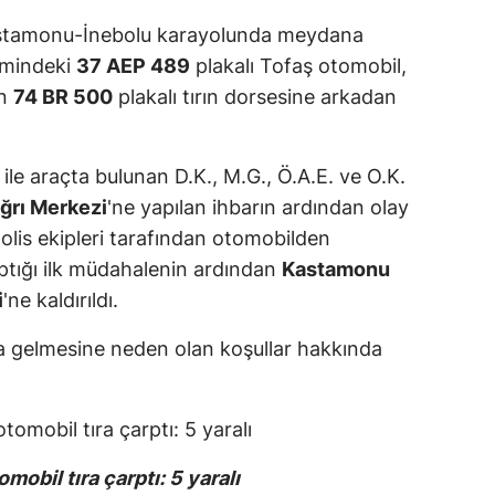
astamonu-İnebolu karayolunda meydana
timindeki
37 AEP 489
plakalı Tofaş otomobil,
en
74 BR 500
plakalı tırın dorsesine arkadan
ile araçta bulunan D.K., M.G., Ö.A.E. ve O.K.
ağrı Merkezi
'ne yapılan ihbarın ardından olay
 polis ekipleri tarafından otomobilden
yaptığı ilk müdahalenin ardından
Kastamonu
i
'ne kaldırıldı.
na gelmesine neden olan koşullar hakkında
obil tıra çarptı: 5 yaralı