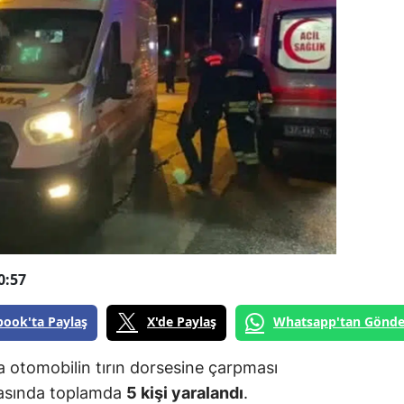
0:57
book'ta Paylaş
X'de Paylaş
Whatsapp'tan Gönde
 otomobilin tırın dorsesine çarpması
zasında toplamda
5 kişi yaralandı
.