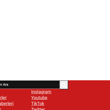
Instagram
rler
Youtube
aberleri
TikTok
r
Twitter