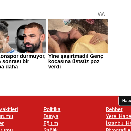
akitleri
Politika
Rehber
urumu
Dünya
Yerel Habe
er
Eğitim
İstanbul H
urumu
Sağlık
Biyografile