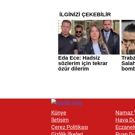
Künye
Namaz V
İletişim
Hava D
Çerez Politikası
Eczanel
Gizlilik İlkeleri
Puan D