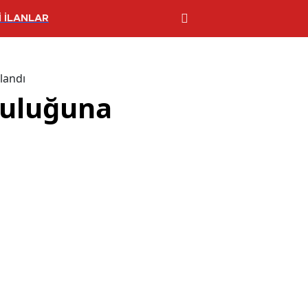
 İLANLAR
landı
culuğuna