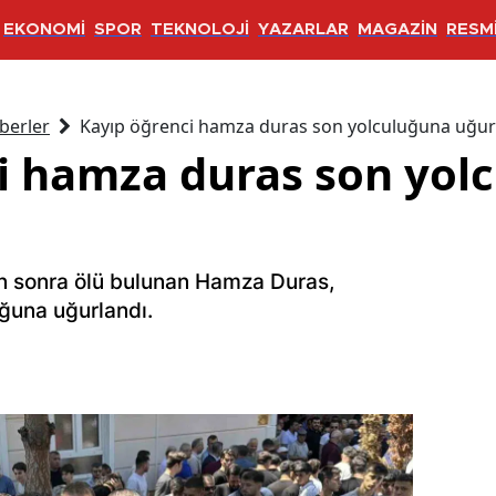
EKONOMİ
SPOR
TEKNOLOJİ
YAZARLAR
MAGAZİN
RESMİ
berler
Kayıp öğrenci hamza duras son yolculuğuna uğur
i hamza duras son yol
n sonra ölü bulunan Hamza Duras,
ğuna uğurlandı.