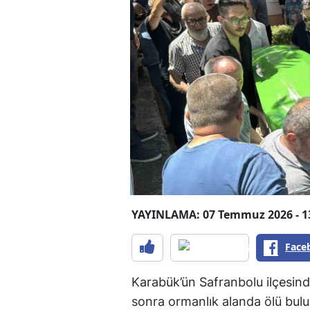
YAYINLAMA: 07 Temmuz 2026 - 1
Face
Karabük’ün Safranbolu ilçesin
sonra ormanlık alanda ölü bulu