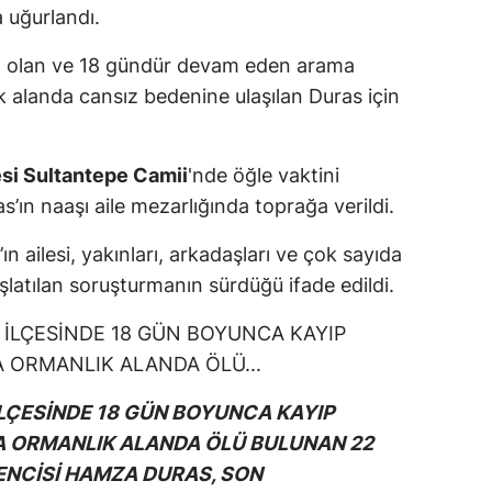
 uğurlandı.
p olan ve 18 gündür devam eden arama
 alanda cansız bedenine ulaşılan Duras için
si Sultantepe Camii
'nde öğle vaktini
s’ın naaşı aile mezarlığında toprağa verildi.
ailesi, yakınları, arkadaşları ve çok sayıda
başlatılan soruşturmanın sürdüğü ifade edildi.
LÇESİNDE 18 GÜN BOYUNCA KAYIP
 ORMANLIK ALANDA ÖLÜ BULUNAN 22
ENCİSİ HAMZA DURAS, SON