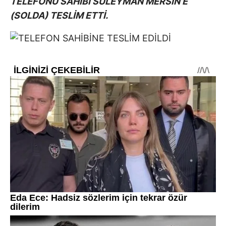
TELEFONU SAHİBİ SÜLEYMAN MERSİN’E
(SOLDA) TESLİM ETTİ.