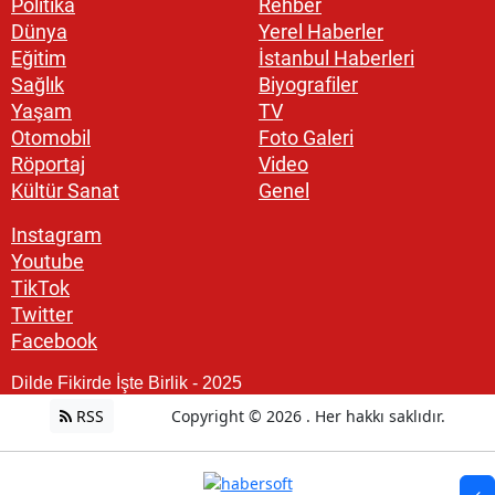
Politika
Rehber
Dünya
Yerel Haberler
Eğitim
İstanbul Haberleri
Sağlık
Biyografiler
Yaşam
TV
Otomobil
Foto Galeri
Röportaj
Video
Kültür Sanat
Genel
Instagram
Youtube
TikTok
Twitter
Facebook
Dilde Fikirde İşte Birlik - 2025
RSS
Copyright © 2026 . Her hakkı saklıdır.