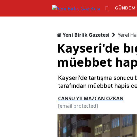
GÜNDEM
Yeni Birlik Gazetesi
Yerel Ha
Kayseri'de bı
müebbet hapi
Kayseri'de tartışma sonucu 
tarafından müebbet hapis cez
CANSU YILMAZCAN ÖZKAN
[email protected]