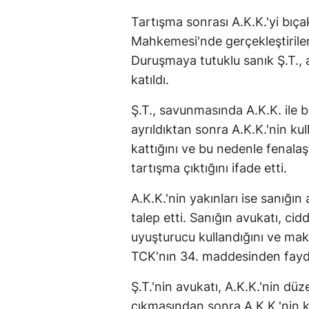
Tartışma sonrası A.K.K.'yi bıça
Mahkemesi'nde gerçekleştirilen
Duruşmaya tutuklu sanık Ş.T., av
katıldı.
Ş.T., savunmasında A.K.K. ile b
ayrıldıktan sonra A.K.K.'nin k
kattığını ve bu nedenle fenalaş
tartışma çıktığını ifade etti.
A.K.K.'nin yakınları ise sanığın
talep etti. Sanığın avukatı, cidd
uyuşturucu kullandığını ve mak
TCK'nın 34. maddesinden fayd
Ş.T.'nin avukatı, A.K.K.'nin düz
çıkmasından sonra A.K.K.'nin 