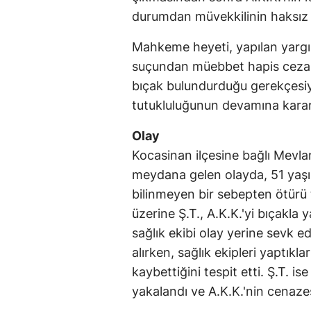
durumdan müvekkilinin haksız y
Mahkeme heyeti, yapılan yargı
suçundan müebbet hapis cezasın
bıçak bulundurduğu gerekçesiy
tutukluluğunun devamına karar
Olay
Kocasinan ilçesine bağlı Mevl
meydana gelen olayda, 51 yaşın
bilinmeyen bir sebepten ötürü 
üzerine Ş.T., A.K.K.'yi bıçakla 
sağlık ekibi olay yerine sevk ed
alırken, sağlık ekipleri yaptıkl
kaybettiğini tespit etti. Ş.T. is
yakalandı ve A.K.K.'nin cenazes