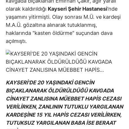
kavgada bıçaklanan Emirhan Çakır, ağır yaralı
olarak kaldırıldığı
Kayseri Şehir Hastanesi
’nde
yaşamını yitirmişti. Olay sonrası M.Ü. ve kardeşi
M.A.Ü. gözaltına alınarak tutuklanmış,
haklarında "kasten öldürme" suçundan dava
açılmıştı.
KAYSERİ'DE 20 YAŞINDAKİ GENCİN
BIÇAKLANARAK ÖLDÜRÜLDÜĞÜ KAVGADA
CİNAYET ZANLISINA MÜEBBET HAPİS CEZASI
VERİLİRKEN, ZANLININ TUTUKLU YARGILANAN
KARDEŞİNE 15 YIL HAPİS CEZASI VERİLİRKEN,
TUTUKSUZ YARGILANAN BABA İSE BERAAT