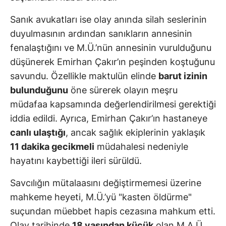
Sanık avukatları ise olay anında silah seslerinin
duyulmasının ardından sanıkların annesinin
fenalaştığını ve M.Ü.’nün annesinin vurulduğunu
düşünerek Emirhan Çakır’ın peşinden koştuğunu
savundu. Özellikle maktulün elinde
barut izinin
bulunduğunu
öne sürerek olayın meşru
müdafaa kapsamında değerlendirilmesi gerektiği
iddia edildi. Ayrıca, Emirhan Çakır’ın hastaneye
canlı ulaştığı
, ancak sağlık ekiplerinin yaklaşık
11 dakika gecikmeli
müdahalesi nedeniyle
hayatını kaybettiği ileri sürüldü.
Savcılığın mütalaasını değiştirmemesi üzerine
mahkeme heyeti, M.Ü.’yü "kasten öldürme"
suçundan müebbet hapis cezasına mahkum etti.
Olay tarihinde
18 yaşından küçük
olan M.A.Ü.