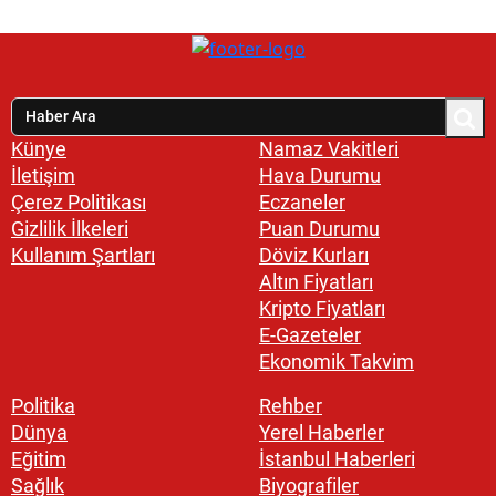
Künye
Namaz Vakitleri
İletişim
Hava Durumu
Çerez Politikası
Eczaneler
Gizlilik İlkeleri
Puan Durumu
Kullanım Şartları
Döviz Kurları
Altın Fiyatları
Kripto Fiyatları
E-Gazeteler
Ekonomik Takvim
Politika
Rehber
Dünya
Yerel Haberler
Eğitim
İstanbul Haberleri
Sağlık
Biyografiler