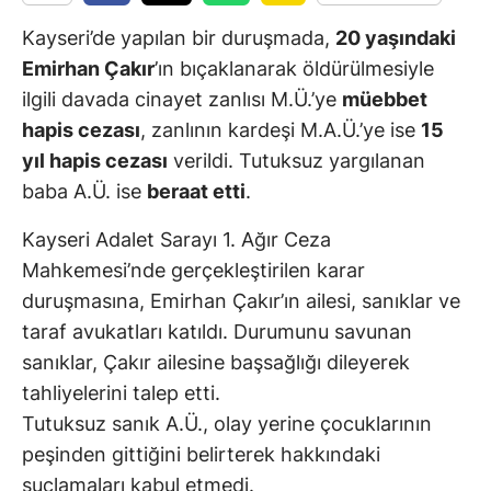
Kayseri’de yapılan bir duruşmada,
20 yaşındaki
Emirhan Çakır
’ın bıçaklanarak öldürülmesiyle
ilgili davada cinayet zanlısı M.Ü.’ye
müebbet
hapis cezası
, zanlının kardeşi M.A.Ü.’ye ise
15
yıl hapis cezası
verildi. Tutuksuz yargılanan
baba A.Ü. ise
beraat etti
.
Kayseri Adalet Sarayı 1. Ağır Ceza
Mahkemesi’nde gerçekleştirilen karar
duruşmasına, Emirhan Çakır’ın ailesi, sanıklar ve
taraf avukatları katıldı. Durumunu savunan
sanıklar, Çakır ailesine başsağlığı dileyerek
tahliyelerini talep etti.
Tutuksuz sanık A.Ü., olay yerine çocuklarının
peşinden gittiğini belirterek hakkındaki
suçlamaları kabul etmedi.