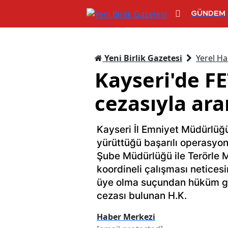
GÜNDEM
Yeni Birlik Gazetesi
Yerel Ha
Kayseri'de FE
cezasıyla ar
Kayseri İl Emniyet Müdürlüğü
yürüttüğü başarılı operasyonl
Şube Müdürlüğü ile Terörle 
koordineli çalışması netices
üye olma suçundan hüküm giy
cezası bulunan H.K.
Haber Merkezi