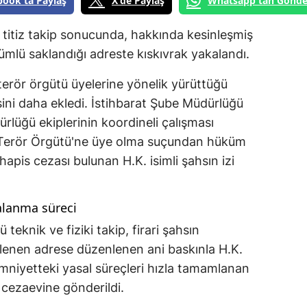
book'ta Paylaş
X'de Paylaş
Whatsapp'tan Gönde
 titiz takip sonucunda, hakkında kesinleşmiş
ümlü saklandığı adreste kıskıvrak yakalandı.
terör örgütü üyelerine yönelik yürüttüğü
sini daha ekledi. İstihbarat Şube Müdürlüğü
rlüğü ekiplerinin koordineli çalışması
ı Terör Örgütü'ne üye olma suçundan hüküm
hapis cezası bulunan H.K. isimli şahsın izi
alanma süreci
 teknik ve fiziki takip, firari şahsın
lirlenen adrese düzenlenen ani baskınla H.K.
Emniyetteki yasal süreçleri hızla tamamlanan
 cezaevine gönderildi.