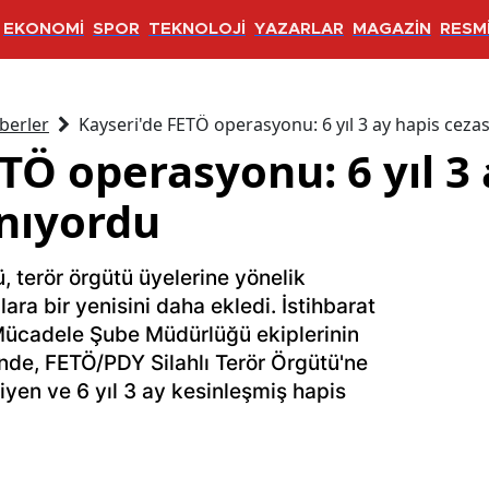
EKONOMİ
SPOR
TEKNOLOJİ
YAZARLAR
MAGAZİN
RESMİ
berler
Kayseri'de FETÖ operasyonu: 6 yıl 3 ay hapis ceza
TÖ operasyonu: 6 yıl 3 
anıyordu
, terör örgütü üyelerine yönelik
ara bir yenisini daha ekledi. İstihbarat
Mücadele Şube Müdürlüğü ekiplerinin
inde, FETÖ/PDY Silahlı Terör Örgütü'ne
en ve 6 yıl 3 ay kesinleşmiş hapis