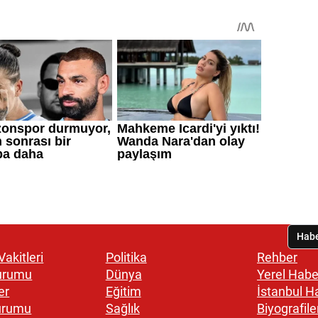
akitleri
Politika
Rehber
urumu
Dünya
Yerel Habe
er
Eğitim
İstanbul H
urumu
Sağlık
Biyografile