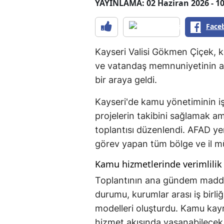
YAYINLAMA: 02 Haziran 2026 - 10
Face
Kayseri Valisi Gökmen Çiçek, k
ve vatandaş memnuniyetinin art
bir araya geldi.
Kayseri'de kamu yönetiminin i
projelerin takibini sağlamak a
toplantısı düzenlendi. AFAD ye
görev yapan tüm bölge ve il müd
Kamu hizmetlerinde verimlili
Toplantının ana gündem maddele
durumu, kurumlar arası iş birli
modelleri oluşturdu. Kamu kayna
hizmet akışında yaşanabilecek 