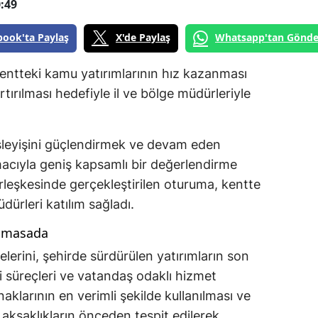
:49
book'ta Paylaş
X'de Paylaş
Whatsapp'tan Gönde
entteki kamu yatırımlarının hız kazanması
ırılması hedefiyle il ve bölge müdürleriyle
şleyişini güçlendirmek ve devam eden
macıyla geniş kapsamlı bir değerlendirme
rleşkesinde gerçekleştirilen oturuma, kentte
ürleri katılım sağladı.
k masada
rini, şehirde sürdürülen yatırımların son
ği süreçleri ve vatandaş odaklı hizmet
klarının en verimli şekilde kullanılması ve
aksaklıkların önceden tespit edilerek