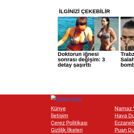
Künye
Namaz V
İletişim
Hava D
Çerez Politikası
Eczanel
Gizlilik İlkeleri
Puan D