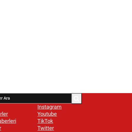
Instagram
rler
Youtube
aberleri
TikTok
r
Twitter