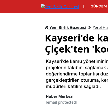
GÜNDEM
Yeni Birlik Gazetesi
Yerel Ha
Kayseri'de k
Çiçek'ten 'ko
Kayseri'de kamu yönetiminin
projelerin takibini sağlamak
değerlendirme toplantısı dü
gerçekleştirilen oturuma, ke
müdürleri katılım sağladı.
Haber Merkezi
[email protected]