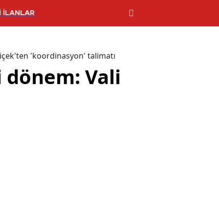
 İLANLAR
çek'ten 'koordinasyon' talimatı
 dönem: Vali