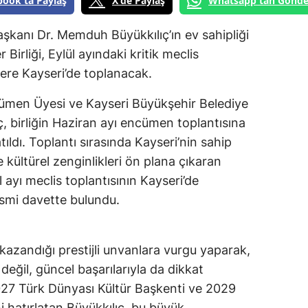
book'ta Paylaş
X'de Paylaş
Whatsapp'tan Gönde
şkanı Dr. Memduh Büyükkılıç’ın ev sahipliği
er Birliği, Eylül ayındaki kritik meclis
zere Kayseri’de toplanacak.
ncümen Üyesi ve Kayseri Büyükşehir Belediye
 birliğin Haziran ayı encümen toplantısına
ldı. Toplantı sırasında Kayseri’nin sahip
 kültürel zenginlikleri ön plana çıkaran
l ayı meclis toplantısının Kayseri’de
smi davette bulundu.
kazandığı prestijli unvanlara vurgu yaparak,
değil, güncel başarılarıyla da dikkat
 2027 Türk Dünyası Kültür Başkenti ve 2029
i hatırlatan Büyükkılıç, bu büyük