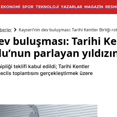
EKONOMİ
SPOR
TEKNOLOJİ
YAZARLAR
MAGAZİN
RESMİ
berler
Kayseri’nin dev buluşması: Tarihi Kentler Birliği r
ev buluşması: Tarihi Ken
u’nun parlayan yıldızın
iği teklifi kabul edildi; Tarihi Kentler
 meclis toplantısını gerçekleştirmek üzere