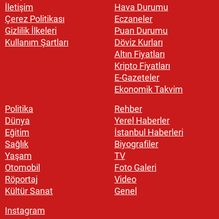
İletişim
Hava Durumu
Çerez Politikası
Eczaneler
Gizlilik İlkeleri
Puan Durumu
Kullanım Şartları
Döviz Kurları
Altın Fiyatları
Kripto Fiyatları
E-Gazeteler
Ekonomik Takvim
Politika
Rehber
Dünya
Yerel Haberler
Eğitim
İstanbul Haberleri
Sağlık
Biyografiler
Yaşam
TV
Otomobil
Foto Galeri
Röportaj
Video
Kültür Sanat
Genel
Instagram