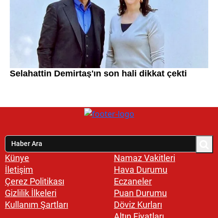
Künye
Namaz Vakitleri
İletişim
Hava Durumu
Çerez Politikası
Eczaneler
Gizlilik İlkeleri
Puan Durumu
Kullanım Şartları
Döviz Kurları
Altın Fiyatları