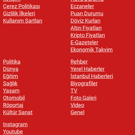
Çerez Politikası
Eczaneler
Gizlilik İlkeleri
Puan Durumu
Kullanım Şartları
Döviz Kurları
Altın Fiyatları
Kripto Fiyatları
E-Gazeteler
Ekonomik Takvim
Politika
Rehber
Dünya
Yerel Haberler
Eğitim
İstanbul Haberleri
Sağlık
Biyografiler
Yaşam
TV
Otomobil
Foto Galeri
Röportaj
Video
Kültür Sanat
Genel
Instagram
Youtube