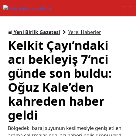
Yeni Birlik Gazetesi
Yerel Haberler
Kelkit Çayı’ndaki
acı bekleyiş 7’nci
günde son buldu:
Oğuz Kale’den
kahreden haber
geldi
Bölgedeki baraj suyunun kesilmesiyle genişletilen
arama çalışmalarında, acı haberi polis dronu verdi.