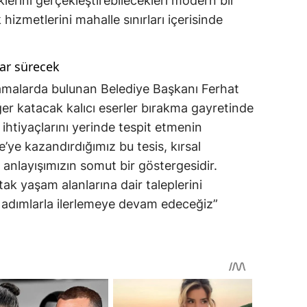
iklerini gerçekleştirebilecekleri modern bir
izmetlerini mahalle sınırları içerisinde
lar sürecek
lamalarda bulunan Belediye Başkanı Ferhat
ğer katacak kalıcı eserler bırakma gayretinde
n ihtiyaçlarını yerinde tespit etmenin
ye kazandırdığımız bu tesis, kırsal
 anlayışımızın somut bir göstergesidir.
ak yaşam alanlarına dair taleplerini
lı adımlarla ilerlemeye devam edeceğiz”