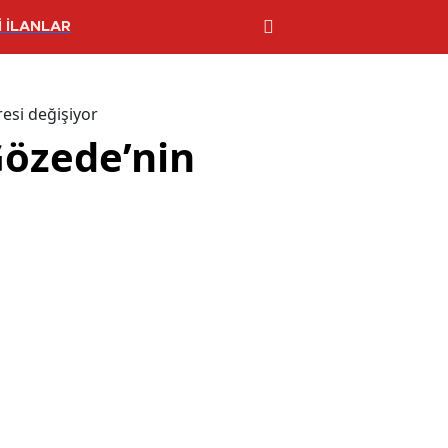
 İLANLAR
resi değişiyor
Gözede’nin