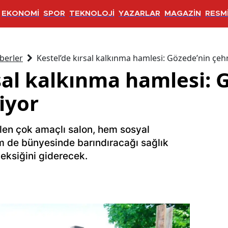
EKONOMİ
SPOR
TEKNOLOJİ
YAZARLAR
MAGAZİN
RESMİ
berler
Kestel’de kırsal kalkınma hamlesi: Gözede’nin çeh
sal kalkınma hamlesi: 
iyor
en çok amaçlı salon, hem sosyal
m de bünyesinde barındıracağı sağlık
 eksiğini giderecek.