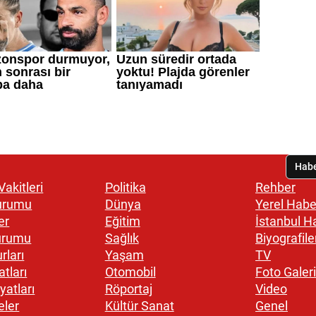
akitleri
Politika
Rehber
urumu
Dünya
Yerel Habe
er
Eğitim
İstanbul H
urumu
Sağlık
Biyografile
rları
Yaşam
TV
atları
Otomobil
Foto Galeri
yatları
Röportaj
Video
eler
Kültür Sanat
Genel