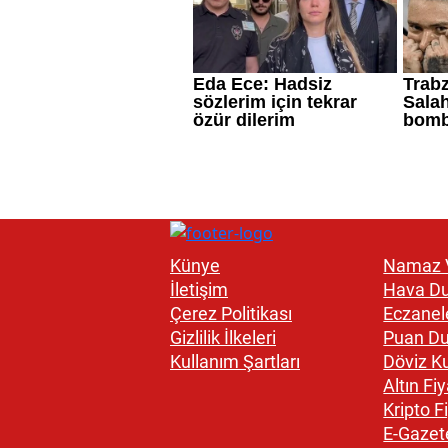
Künye
Namaz V
İletişim
Hava D
Çerez Politikası
Eczanel
Gizlilik İlkeleri
Puan D
Kullanım Şartları
Döviz Ku
Altın Fiy
Kripto Fi
E-Gazet