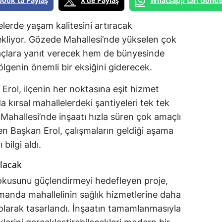
book'ta Paylaş
X'de Paylaş
Whatsapp'tan Gönde
lelerde yaşam kalitesini artıracak
 ekliyor. Gözede Mahallesi’nde yükselen çok
yaçlara yanıt verecek hem de bünyesinde
ölgenin önemli bir eksiğini giderecek.
Erol, ilçenin her noktasına eşit hizmet
kırsal mahallelerdeki şantiyeleri tek tek
Mahallesi’nde inşaatı hızla süren çok amaçlı
yen Başkan Erol, çalışmaların geldiği aşama
bilgi aldı.
lacak
okusunu güçlendirmeyi hedefleyen proje,
amanda mahallelinin sağlık hizmetlerine daha
 olarak tasarlandı. İnşaatın tamamlanmasıyla