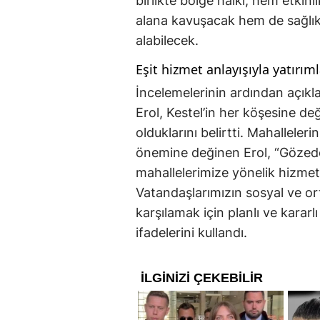
birlikte bölge halkı, hem etkinl
alana kavuşacak hem de sağlık h
alabilecek.
Eşit hizmet anlayışıyla yatırım
İncelemelerinin ardından açık
Erol, Kestel’in her köşesine de
olduklarını belirtti. Mahalleleri
önemine değinen Erol, “Gözede’
mahallelerimize yönelik hizmet
Vatandaşlarımızın sosyal ve ort
karşılamak için planlı ve karar
ifadelerini kullandı.