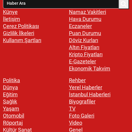
Künye
Namaz Vakitleri
İletişim
Hava Durumu
Çerez Politikası
Eczaneler
Gizlilik İlkeleri
Puan Durumu
Kullanım Şartları
Döviz Kurları
Altın Fiyatları
Kripto Fiyatları
E-Gazeteler
Ekonomik Takvim
Politika
Rehber
Dünya
Yerel Haberler
Eğitim
İstanbul Haberleri
Sağlık
Biyografiler
Yaşam
TV
Otomobil
Foto Galeri
Röportaj
Video
Kültür Sanat
Genel