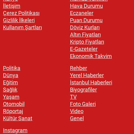
İletişim
Hava Durumu
Çerez Politikası
Eczaneler
Gizlilik İlkeleri
Puan Durumu
Kullanım Şartları
Döviz Kurları
Altın Fiyatları
Kripto Fiyatları
E-Gazeteler
Ekonomik Takvim
Politika
Rehber
Dünya
Yerel Haberler
Eğitim
İstanbul Haberleri
Sağlık
Biyografiler
Yaşam
TV
Otomobil
Foto Galeri
Röportaj
Video
Kültür Sanat
Genel
Instagram