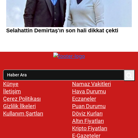
Künye
Namaz Vakitleri
İletişim
Hava Durumu
Çerez Politikası
Eczaneler
Gizlilik İlkeleri
Puan Durumu
Kullanım Şartları
Döviz Kurları
Altın Fiyatları
Kripto Fiyatları
E-Gazeteler