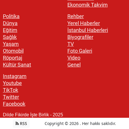
Ekonomik Takvim
Politika
Rehber
Dünya
Yerel Haberler
Eğitim
İstanbul Haberleri
Sağlık
Biyografiler
Yaşam
TV
Otomobil
Foto Galeri
Röportaj
Video
Kültür Sanat
Genel
Instagram
Youtube
TikTok
Twitter
Facebook
Dilde Fikirde İşte Birlik - 2025
RSS
Copyright © 2026 . Her hakkı saklıdır.