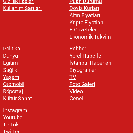
Gizlilik İlkeleri
Puan Durumu
Kullanım Şartları
Döviz Kurları
Altın Fiyatları
Kripto Fiyatları
E-Gazeteler
Ekonomik Takvim
Politika
Rehber
Dünya
Yerel Haberler
Eğitim
İstanbul Haberleri
Sağlık
Biyografiler
Yaşam
TV
Otomobil
Foto Galeri
Röportaj
Video
Kültür Sanat
Genel
Instagram
Youtube
TikTok
Twitter