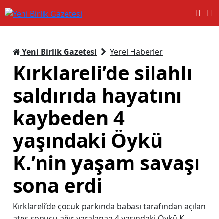
Yeni Birlik Gazetesi
Yerel Haberler
Kırklareli’de silahlı
saldırıda hayatını
kaybeden 4
yaşındaki Öykü
K.’nin yaşam savaşı
sona erdi
Kırklareli’de çocuk parkında babası tarafından açılan
ateş sonucu ağır yaralanan 4 yaşındaki Öykü K.,