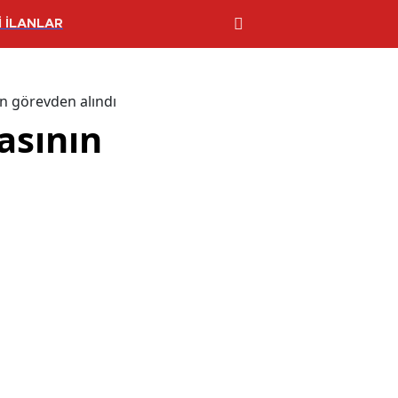
 İLANLAR
an görevden alındı
asının