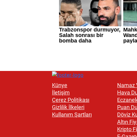
Künye
Namaz V
İletişim
Hava D
Çerez Politikası
Eczanel
Gizlilik İlkeleri
Puan D
Kullanım Şartları
Döviz Ku
Altın Fiy
Kripto Fi
E-Gazet