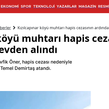
EKONOMİ
SPOR
TEKNOLOJİ
YAZARLAR
MAGAZİN
RESMİ
berler
Kızılcapınar köyü muhtarı hapis cezasının ardınd
köyü muhtarı hapis cez
evden alındı
vfik Öner, hapis cezası nedeniyle
k Temel Demirtaş atandı.