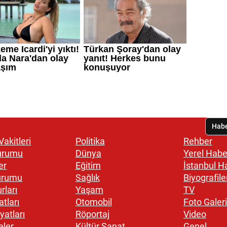
akitleri
Politika
Rehber
urumu
Dünya
Yerel Habe
er
Eğitim
İstanbul H
urumu
Sağlık
Biyografile
rları
Yaşam
TV
atları
Otomobil
Foto Galeri
yatları
Röportaj
Video
eler
Kültür Sanat
Genel