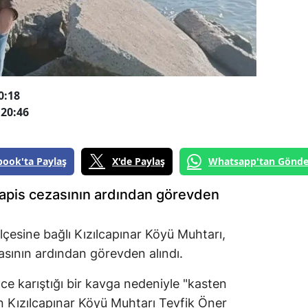
0:18
20:46
book'ta Paylaş
X'de Paylaş
Whatsapp'tan Gönde
hapis cezasının ardından görevden
lçesine bağlı Kızılcapınar Köyü Muhtarı,
sının ardından görevden alındı.
nce karıştığı bir kavga nedeniyle "kasten
 Kızılcapınar Köyü Muhtarı Tevfik Öner