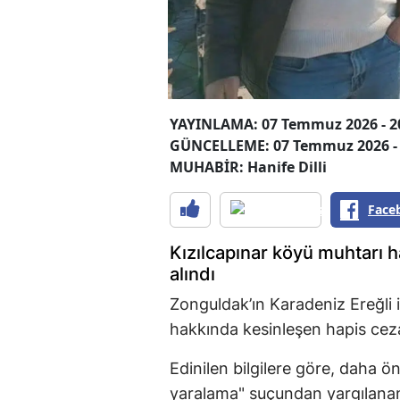
YAYINLAMA: 07 Temmuz 2026 - 2
GÜNCELLEME: 07 Temmuz 2026 - 
MUHABİR: Hanife Dilli
Face
Kızılcapınar köyü muhtarı 
alındı
Zonguldak’ın Karadeniz Ereğli i
hakkında kesinleşen hapis ceza
Edinilen bilgilere göre, daha ö
yaralama" suçundan yargılanan