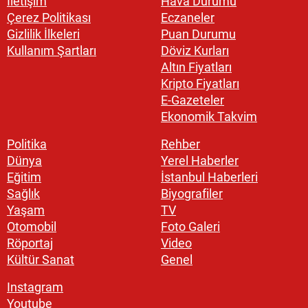
İletişim
Hava Durumu
Çerez Politikası
Eczaneler
Gizlilik İlkeleri
Puan Durumu
Kullanım Şartları
Döviz Kurları
Altın Fiyatları
Kripto Fiyatları
E-Gazeteler
Ekonomik Takvim
Politika
Rehber
Dünya
Yerel Haberler
Eğitim
İstanbul Haberleri
Sağlık
Biyografiler
Yaşam
TV
Otomobil
Foto Galeri
Röportaj
Video
Kültür Sanat
Genel
Instagram
Youtube