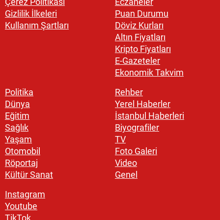
Çerez Politikası
Eczaneler
Gizlilik İlkeleri
Puan Durumu
Kullanım Şartları
Döviz Kurları
Altın Fiyatları
Kripto Fiyatları
E-Gazeteler
Ekonomik Takvim
Politika
Rehber
Dünya
Yerel Haberler
Eğitim
İstanbul Haberleri
Sağlık
Biyografiler
Yaşam
TV
Otomobil
Foto Galeri
Röportaj
Video
Kültür Sanat
Genel
Instagram
Youtube
TikTok