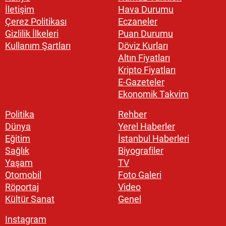
İletişim
Hava Durumu
Çerez Politikası
Eczaneler
Gizlilik İlkeleri
Puan Durumu
Kullanım Şartları
Döviz Kurları
Altın Fiyatları
Kripto Fiyatları
E-Gazeteler
Ekonomik Takvim
Politika
Rehber
Dünya
Yerel Haberler
Eğitim
İstanbul Haberleri
Sağlık
Biyografiler
Yaşam
TV
Otomobil
Foto Galeri
Röportaj
Video
Kültür Sanat
Genel
Instagram