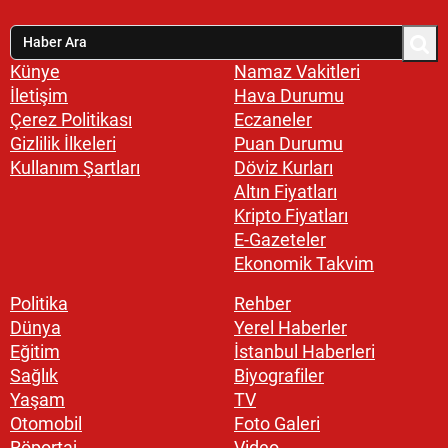
Künye
Namaz Vakitleri
İletişim
Hava Durumu
Çerez Politikası
Eczaneler
Gizlilik İlkeleri
Puan Durumu
Kullanım Şartları
Döviz Kurları
Altın Fiyatları
Kripto Fiyatları
E-Gazeteler
Ekonomik Takvim
Politika
Rehber
Dünya
Yerel Haberler
Eğitim
İstanbul Haberleri
Sağlık
Biyografiler
Yaşam
TV
Otomobil
Foto Galeri
Röportaj
Video