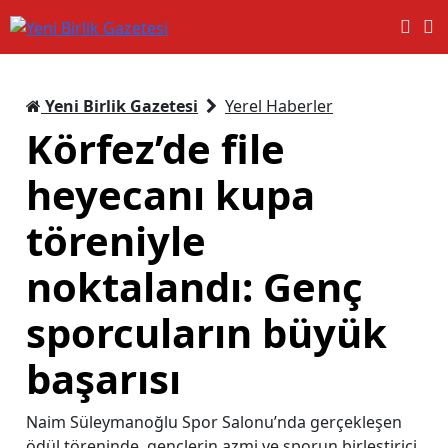
Yeni Birlik Gazetesi
Yerel Haberler
Körfez’de file
heyecanı kupa
töreniyle
noktalandı: Genç
sporcuların büyük
başarısı
Naim Süleymanoğlu Spor Salonu’nda gerçekleşen
ödül töreninde, gençlerin azmi ve sporun birleştirici