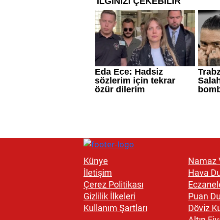
Künye
Namaz V
İletişim
Hava D
Çerez Politikası
Eczanel
Gizlilik İlkeleri
Puan D
Kullanım Şartları
Döviz Ku
Altın Fiy