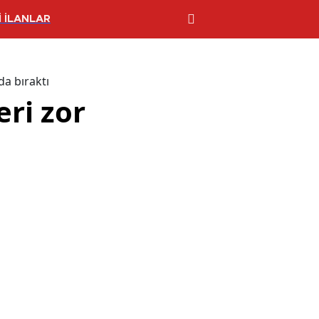
 İLANLAR
a bıraktı
ri zor