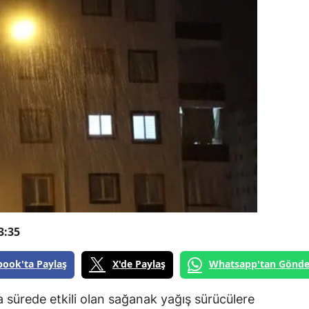
3:35
book'ta Paylaş
X'de Paylaş
Whatsapp'tan Gönde
a sürede etkili olan sağanak yağış sürücülere