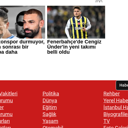
akitleri
Politika
Rehber
urumu
Dünya
Yerel Habe
er
Eğitim
İstanbul H
urumu
Sağlık
Biyografile
rları
Yaşam
TV
atları
Otomobil
Foto Galeri