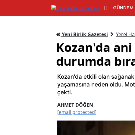
GÜNDEM
Yeni Birlik Gazetesi
Yerel Ha
Kozan'da ani
durumda bıra
Kozan'da etkili olan sağanak 
yaşamasına neden oldu. Moto
çekti.
AHMET DÖĞEN
[email protected]