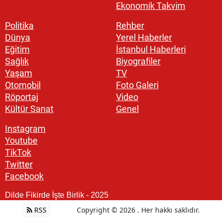
Ekonomik Takvim
Politika
Rehber
Dünya
Yerel Haberler
Eğitim
İstanbul Haberleri
Sağlık
Biyografiler
Yaşam
TV
Otomobil
Foto Galeri
Röportaj
Video
Kültür Sanat
Genel
Instagram
Youtube
TikTok
Twitter
Facebook
Dilde Fikirde İşte Birlik - 2025
RSS
Copyright © 2026 . Her hakkı saklıdır.