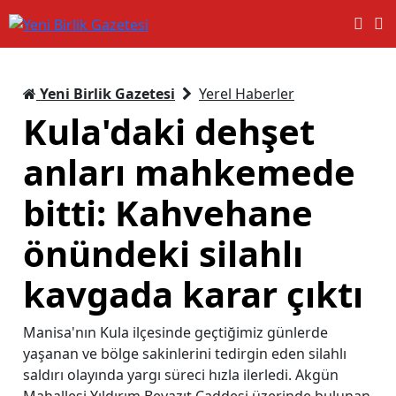
Yeni Birlik Gazetesi
Yerel Haberler
Kula'daki dehşet
anları mahkemede
bitti: Kahvehane
önündeki silahlı
kavgada karar çıktı
Manisa'nın Kula ilçesinde geçtiğimiz günlerde
yaşanan ve bölge sakinlerini tedirgin eden silahlı
saldırı olayında yargı süreci hızla ilerledi. Akgün
Mahallesi Yıldırım Beyazıt Caddesi üzerinde bulunan