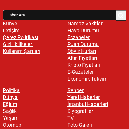
Künye
Namaz Vakitleri
İletişim
Hava Durumu
Çerez Politikası
Eczaneler
Gizlilik İlkeleri
Puan Durumu
Kullanım Şartları
Döviz Kurları
Altın Fiyatları
Kripto Fiyatları
E-Gazeteler
Ekonomik Takvim
Politika
Rehber
Dünya
Yerel Haberler
Eğitim
İstanbul Haberleri
Sağlık
Biyografiler
Yaşam
TV
Otomobil
Foto Galeri