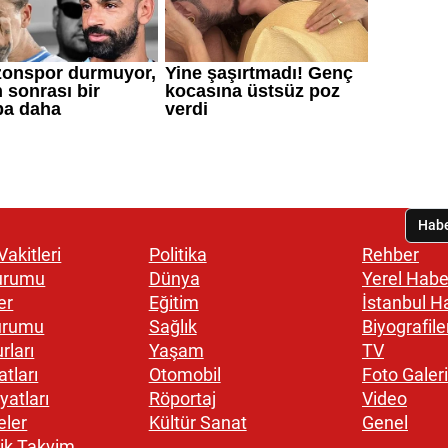
akitleri
Politika
Rehber
urumu
Dünya
Yerel Habe
er
Eğitim
İstanbul H
urumu
Sağlık
Biyografile
rları
Yaşam
TV
atları
Otomobil
Foto Galeri
yatları
Röportaj
Video
eler
Kültür Sanat
Genel
ik Takvim