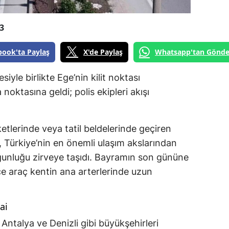
3
book'ta Paylaş
X'de Paylaş
Whatsapp'tan Gönde
iyle birlikte Ege’nin kilit noktası
noktasına geldi; polis ekipleri akışı
etlerinde veya tatil beldelerinde geçiren
 Türkiye’nin en önemli ulaşım akslarından
ğunluğu zirveye taşıdı. Bayramın son gününe
rce araç kentin ana arterlerinde uzun
ai
 Antalya ve Denizli gibi büyükşehirleri