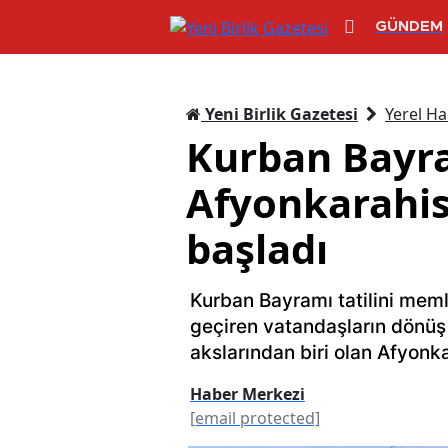
GÜNDEM
Yeni Birlik Gazetesi
Yerel Ha
Kurban Bayra
Afyonkarahis
başladı
Kurban Bayramı tatilini meml
geçiren vatandaşların dönüş 
akslarından biri olan Afyonk
Haber Merkezi
[email protected]