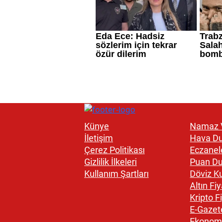
Künye
Namaz V
İletişim
Hava D
Çerez Politikası
Eczanel
Gizlilik İlkeleri
Puan D
Kullanım Şartları
Döviz Ku
Altın Fiy
Kripto Fi
E-Gazet
Ekonom