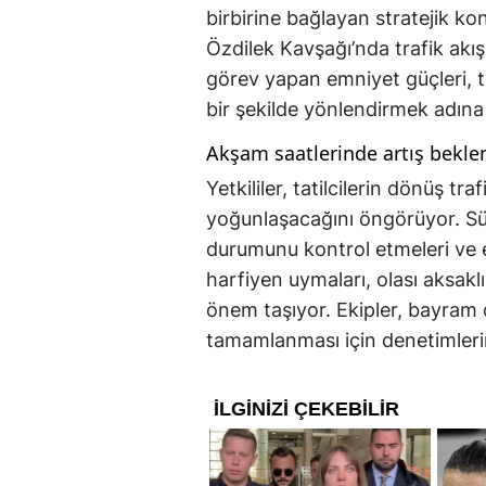
birbirine bağlayan stratejik ko
Özdilek Kavşağı’nda trafik akı
görev yapan emniyet güçleri, tı
bir şekilde yönlendirmek adına
Akşam saatlerinde artış bekle
Yetkililer, tatilcilerin dönüş t
yoğunlaşacağını öngörüyor. Sü
durumunu kontrol etmeleri ve 
harfiyen uymaları, olası aksak
önem taşıyor. Ekipler, bayram d
tamamlanması için denetimlerin