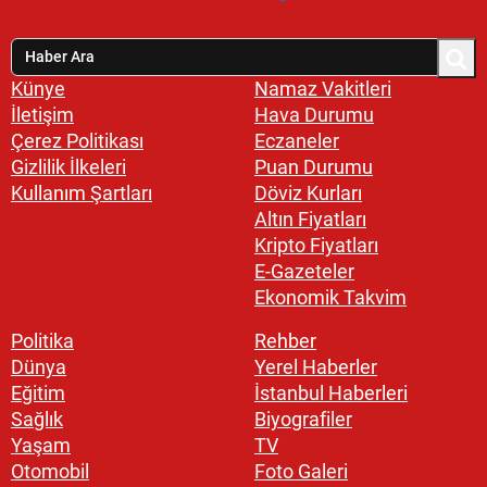
Künye
Namaz Vakitleri
İletişim
Hava Durumu
Çerez Politikası
Eczaneler
Gizlilik İlkeleri
Puan Durumu
Kullanım Şartları
Döviz Kurları
Altın Fiyatları
Kripto Fiyatları
E-Gazeteler
Ekonomik Takvim
Politika
Rehber
Dünya
Yerel Haberler
Eğitim
İstanbul Haberleri
Sağlık
Biyografiler
Yaşam
TV
Otomobil
Foto Galeri