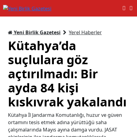
Yeni Birlik Gazetesi
Yerel Haberler
Kütahya’da
suçlulara göz
açtırılmadı: Bir
ayda 84 kişi
kıskıvrak yakalandı
Kütahya İl Jandarma Komutanlığı, huzur ve güven
ortamını tesis etmek adına yürüttüğü saha
çalışmalarında Mayıs ayına damga vurdu. JASAT
ekiplerinin ilçe jandarma komutanlıklarıyla