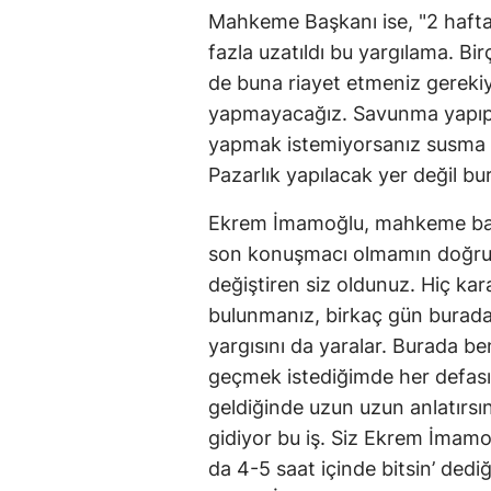
Mahkeme Başkanı ise, "2 hafta
fazla uzatıldı bu yargılama. B
de buna riayet etmeniz gerekiy
yapmayacağız. Savunma yapıp
yapmak istemiyorsanız susma ha
Pazarlık yapılacak yer değil bu
Ekrem İmamoğlu, mahkeme başka
son konuşmacı olmamın doğru
değiştiren siz oldunuz. Hiç ka
bulunmanız, birkaç gün burad
yargısını da yaralar. Burada be
geçmek istediğimde her defası
geldiğinde uzun uzun anlatırsını
gidiyor bu iş. Siz Ekrem İmamo
da 4-5 saat içinde bitsin’ dedi