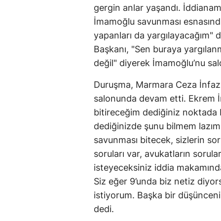
gergin anlar yaşandı. İddianam
İmamoğlu savunması esnasınd
yapanları da yargılayacağım" 
Başkanı, "Sen buraya yargılanm
değil" diyerek İmamoğlu’nu sal
Duruşma, Marmara Ceza İnfaz 
salonunda devam etti. Ekrem
bitireceğim dediğiniz noktada 
dediğinizde şunu bilmem lazı
savunması bitecek, sizlerin soru
soruları var, avukatların sorular
isteyeceksiniz iddia makamında
Siz eğer 9’unda biz netiz diyo
istiyorum. Başka bir düşünce
dedi.