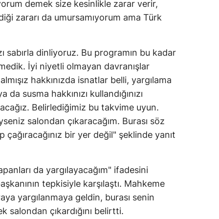
orum demek size kesinlikle zarar verir,
erdiği zararı da umursamıyorum ama Türk
zı sabırla dinliyoruz. Bu programın bu kadar
edik. İyi niyetli olmayan davranışlar
lmışız hakkınızda isnatlar belli, yargılama
ya da susma hakkınızı kullandığınızı
acağız. Belirlediğimiz bu takvime uyun.
seniz salondan çıkaracağım. Burası söz
 çağıracağınız bir yer değil" şeklinde yanıt
panları da yargılayacağım" ifadesini
şkanının tepkisiyle karşılaştı. Mahkeme
aya yargılanmaya geldin, burası senin
k salondan çıkardığını belirtti.