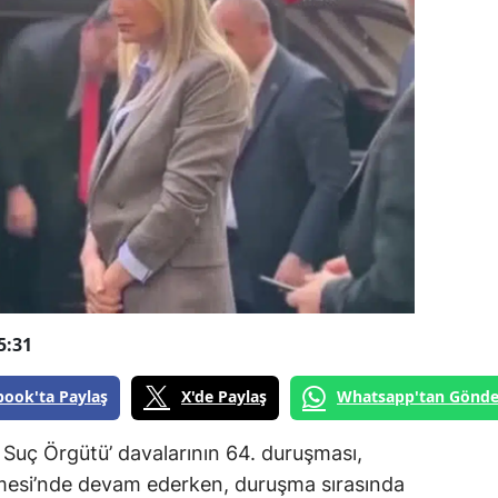
5:31
book'ta Paylaş
X'de Paylaş
Whatsapp'tan Gönde
Suç Örgütü’ davalarının 64. duruşması,
mesi’nde devam ederken, duruşma sırasında