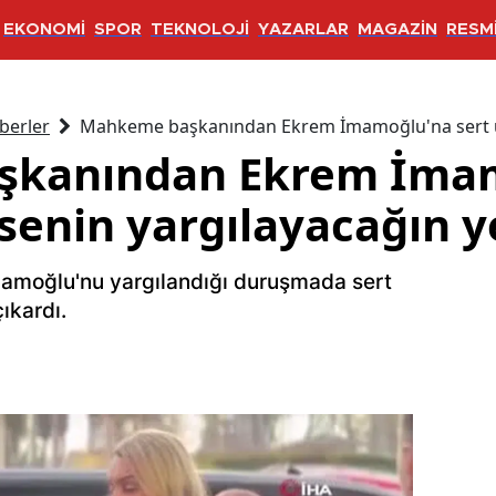
EKONOMİ
SPOR
TEKNOLOJİ
YAZARLAR
MAGAZİN
RESMİ
berler
Mahkeme başkanından Ekrem İmamoğlu'na sert uyar
kanından Ekrem İmam
 senin yargılayacağın y
moğlu'nu yargılandığı duruşmada sert
ıkardı.