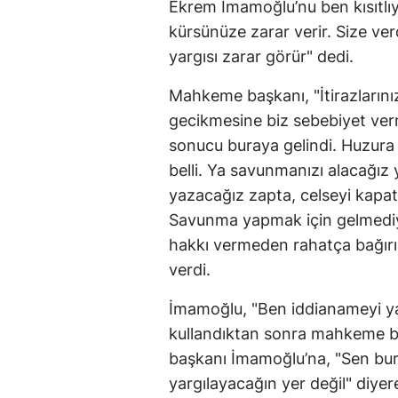
Ekrem İmamoğlu’nu ben kısıtlıy
kürsünüze zarar verir. Size v
yargısı zarar görür" dedi.
Mahkeme başkanı, "İtirazlarını
gecikmesine biz sebebiyet verm
sonucu buraya gelindi. Huzura a
belli. Ya savunmanızı alacağız 
yazacağız zapta, celseyi kapat
Savunma yapmak için gelmediy
hakkı vermeden rahatça bağırıp
verdi.
İmamoğlu, "Ben iddianameyi ya
kullandıktan sonra mahkeme ba
başkanı İmamoğlu’na, "Sen bur
yargılayacağın yer değil" diyere