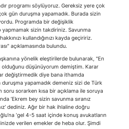
dır programı söylüyoruz. Gereksiz yere çok
irçok gün duruşma yapamadık. Burada sizin
ordu. Programda bir değişiklik
 yapmamak sizin takdiriniz. Savunma
kkınızı kullandığınızı kayda geçiririz.
rası" açıklamasında bulundu.
nına yönelik eleştirilerde bulunarak, "En
 olduğunu düşünüyorum demiştim. Karar
rar değiştirmedik diye bana ithamda
a duruşma yapamadık demeniz sizi de Türk
n soru sorarken kısa bir açıklama ile soruya
nda ‘Ekrem bey sizin savunma sıranız
z’ dediniz. Ağır bir hak ihlaline doğru
ğlu’na ‘gel 4-5 saat içinde konuş avukatların
ğinizde verilen emekler de heba olur. Şimdi