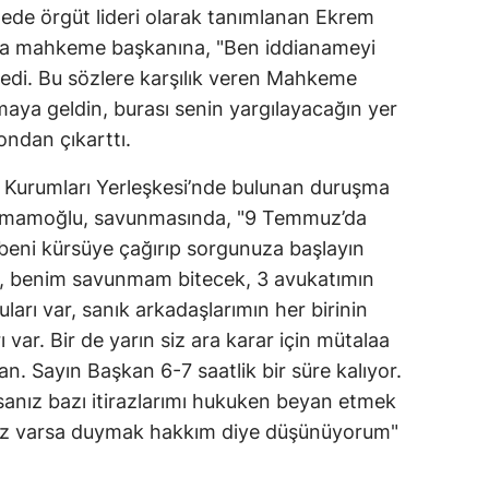
ede örgüt lideri olarak tanımlanan Ekrem
a mahkeme başkanına, "Ben iddianameyi
dedi. Bu sözlere karşılık veren Mahkeme
aya geldin, burası senin yargılayacağın yer
ondan çıkarttı.
Kurumları Yerleşkesi’nde bulunan duruşma
 İmamoğlu, savunmasında, "9 Temmuz’da
beni kürsüye çağırıp sorgunuza başlayın
m, benim savunmam bitecek, 3 avukatımın
ları var, sanık arkadaşlarımın her birinin
ı var. Bir de yarın siz ara karar için mütalaa
n. Sayın Başkan 6-7 saatlik bir süre kalıyor.
rsanız bazı itirazlarımı hukuken beyan etmek
niz varsa duymak hakkım diye düşünüyorum"