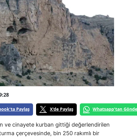
9:28
book'ta Paylaş
X'de Paylaş
Whatsapp'tan Gönde
n ve cinayete kurban gittiği değerlendirilen
uşturma çerçevesinde, bin 250 rakımlı bir