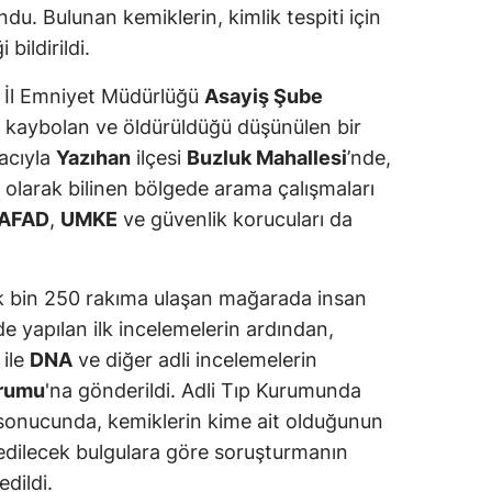
u. Bulunan kemiklerin, kimlik tespiti için
 bildirildi.
ya İl Emniyet Müdürlüğü
Asayiş Şube
e kaybolan ve öldürüldüğü düşünülen bir
acıyla
Yazıhan
ilçesi
Buzluk Mahallesi
’nde,
olarak bilinen bölgede arama çalışmaları
AFAD
,
UMKE
ve güvenlik korucuları da
k bin 250 rakıma ulaşan mağarada insan
de yapılan ilk incelemelerin ardından,
 ile
DNA
ve diğer adli incelemelerin
urumu
'na gönderildi. Adli Tıp Kurumunda
 sonucunda, kemiklerin kime ait olduğunun
 edilecek bulgulara göre soruşturmanın
edildi.