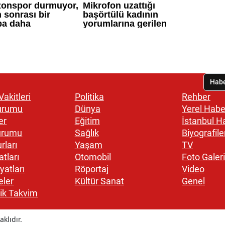
akitleri
Politika
Rehber
urumu
Dünya
Yerel Habe
er
Eğitim
İstanbul H
urumu
Sağlık
Biyografile
rları
Yaşam
TV
atları
Otomobil
Foto Galeri
yatları
Röportaj
Video
eler
Kültür Sanat
Genel
ik Takvim
klıdır.