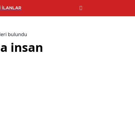
 İLANLAR
leri bulundu
a insan