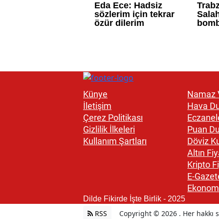
Künye
Namaz V
İletişim
Hava D
Çerez Politikası
Eczanel
Gizlilik İlkeleri
Puan D
Kullanım Şartları
Döviz Ku
Altın Fiy
Kripto Fi
E-Gazet
Ekonom
Dilde Fikirde İşte Birlik - 2025
RSS
Copyright © 2026 . Her hakkı sa