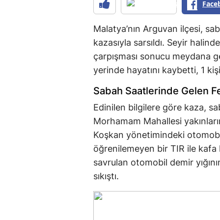
Face
Malatya’nın Arguvan ilçesi, sa
kazasıyla sarsıldı. Seyir halind
çarpışması sonucu meydana gele
yerinde hayatını kaybetti, 1 kişi
Sabah Saatlerinde Gelen F
Edinilen bilgilere göre kaza, sa
Morhamam Mahallesi yakınların
Koşkan yönetimindeki otomobil
öğrenilemeyen bir TIR ile kafa 
savrulan otomobil demir yığın
sıkıştı.