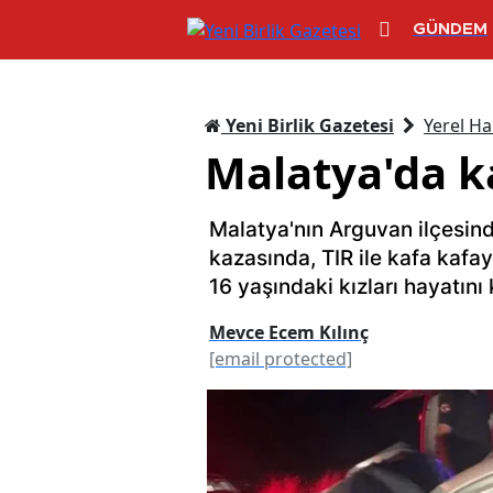
GÜNDEM
Yeni Birlik Gazetesi
Yerel Ha
Malatya'da ka
Malatya'nın Arguvan ilçesin
kazasında, TIR ile kafa kafa
16 yaşındaki kızları hayatını 
Mevce Ecem Kılınç
[email protected]