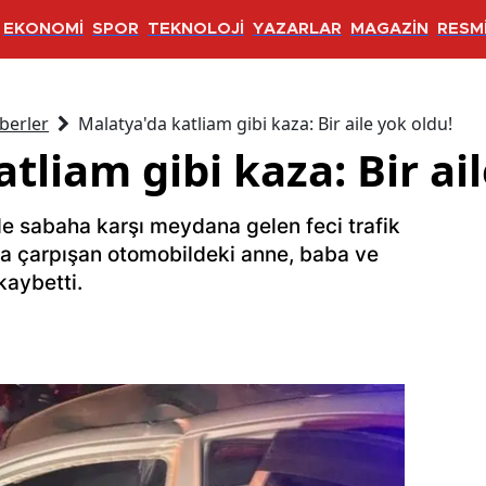
EKONOMİ
SPOR
TEKNOLOJİ
YAZARLAR
MAGAZİN
RESMİ
berler
Malatya'da katliam gibi kaza: Bir aile yok oldu!
tliam gibi kaza: Bir ai
de sabaha karşı meydana gelen feci trafik
ya çarpışan otomobildeki anne, baba ve
kaybetti.