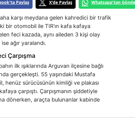
book'ta Paylaş
X'de Paylaş
Whatsapp'tan Gönde
baha karşı meydana gelen kahredici bir trafik
eki bir otomobil ile TIR’ın kafa kafaya
n feci kazada, aynı aileden 3 kişi olay
 ise ağır yaralandı.
eci Çarpışma
bahın ilk ışıklarında Arguvan ilçesine bağlı
da gerçekleşti. 55 yaşındaki Mustafa
, henüz sürücüsünün kimliği ve plakası
kafaya çarpıştı. Çarpışmanın şiddetiyle
ına dönerken, araçta bulunanlar kabinde