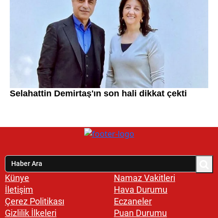
Künye
Namaz Vakitleri
İletişim
Hava Durumu
Çerez Politikası
Eczaneler
Gizlilik İlkeleri
Puan Durumu