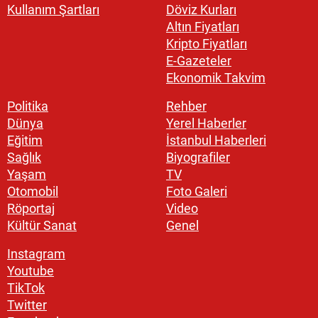
Kullanım Şartları
Döviz Kurları
Altın Fiyatları
Kripto Fiyatları
E-Gazeteler
Ekonomik Takvim
Politika
Rehber
Dünya
Yerel Haberler
Eğitim
İstanbul Haberleri
Sağlık
Biyografiler
Yaşam
TV
Otomobil
Foto Galeri
Röportaj
Video
Kültür Sanat
Genel
Instagram
Youtube
TikTok
Twitter