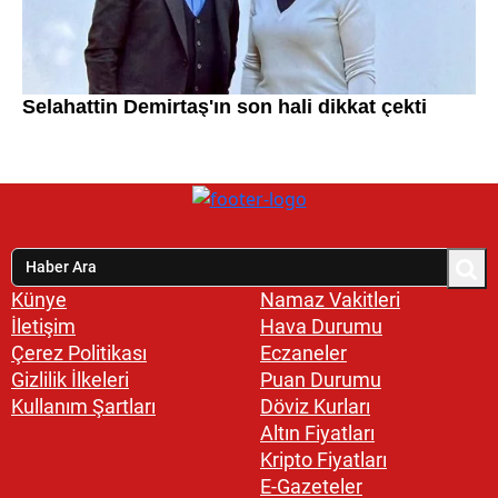
Künye
Namaz Vakitleri
İletişim
Hava Durumu
Çerez Politikası
Eczaneler
Gizlilik İlkeleri
Puan Durumu
Kullanım Şartları
Döviz Kurları
Altın Fiyatları
Kripto Fiyatları
E-Gazeteler