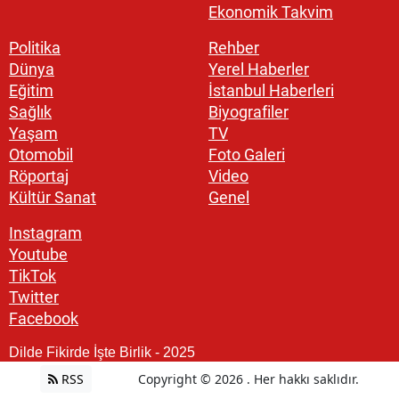
Ekonomik Takvim
Politika
Rehber
Dünya
Yerel Haberler
Eğitim
İstanbul Haberleri
Sağlık
Biyografiler
Yaşam
TV
Otomobil
Foto Galeri
Röportaj
Video
Kültür Sanat
Genel
Instagram
Youtube
TikTok
Twitter
Facebook
Dilde Fikirde İşte Birlik - 2025
RSS
Copyright © 2026 . Her hakkı saklıdır.