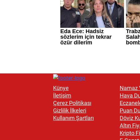
Künye
Namaz V
İletişim
Hava D
Çerez Politikası
Eczanel
Gizlilik İlkeleri
Puan D
Kullanım Şartları
Döviz Ku
Altın Fiy
Kripto Fi