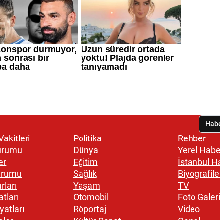
akitleri
Politika
Rehber
urumu
Dünya
Yerel Habe
er
Eğitim
İstanbul H
urumu
Sağlık
Biyografile
rları
Yaşam
TV
atları
Otomobil
Foto Galeri
yatları
Röportaj
Video