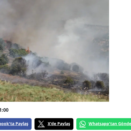
1:00
book'ta Paylaş
X'de Paylaş
Whatsapp'tan Gönde