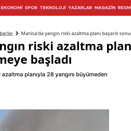
EKONOMİ
SPOR
TEKNOLOJİ
YAZARLAR
MAGAZİN
RESMİ
berler
Manisa'da yangın riski azaltma planı başarılı son
gın riski azaltma planı
meye başladı
ini azaltma planıyla 28 yangını büyümeden