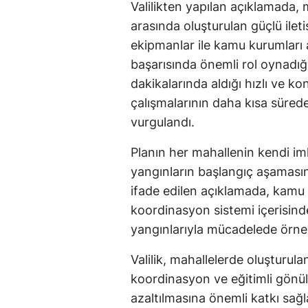
Valilikten yapılan açıklamada, 
arasında oluşturulan güçlü ilet
ekipmanlar ile kamu kurumları
başarısında önemli rol oynadığı b
dakikalarında aldığı hızlı ve k
çalışmalarının daha kısa süred
vurgulandı.
Planın her mahallenin kendi im
yangınların başlangıç aşamasın
ifade edilen açıklamada, kamu k
koordinasyon sistemi içerisin
yangınlarıyla mücadelede örnek
Valilik, mahallelerde oluşturul
koordinasyon ve eğitimli gönüll
azaltılmasına önemli katkı sağl