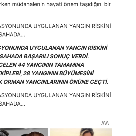
rken müdahalenin hayati önem taşıdığını bir
SYONUNDA UYGULANAN YANGIN RİSKİNİ
 SAHADA BAŞARILI SONUÇ VERDİ.
GELEN 44 YANGININ TAMAMINA
İPLERİ, 28 YANGININ BÜYÜMESİNİ
K ORMAN YANGINLARININ ÖNÜNE GEÇTİ.