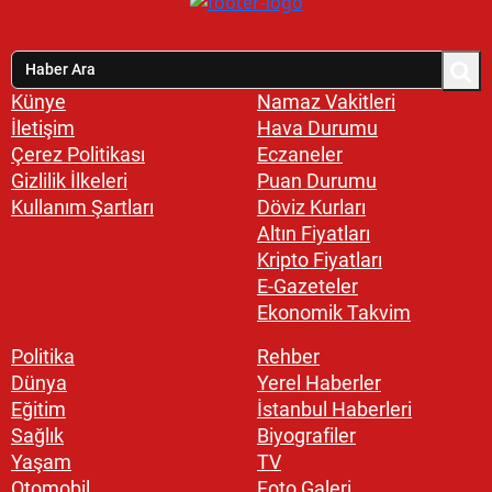
Künye
Namaz Vakitleri
İletişim
Hava Durumu
Çerez Politikası
Eczaneler
Gizlilik İlkeleri
Puan Durumu
Kullanım Şartları
Döviz Kurları
Altın Fiyatları
Kripto Fiyatları
E-Gazeteler
Ekonomik Takvim
Politika
Rehber
Dünya
Yerel Haberler
Eğitim
İstanbul Haberleri
Sağlık
Biyografiler
Yaşam
TV
Otomobil
Foto Galeri