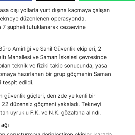
sa dışı yollarla yurt dışına kaçmaya çalışan
tekneye düzenlenen operasyonda,
en 7 şüpheli tutuklanarak cezaevine
ro Amirliği ve Sahil Güvenlik ekipleri, 2
ltı Mahallesi ve Saman İskelesi çevresinde
apılan teknik ve fiziki takip sonucunda, yasa
ış yapmaya hazırlanan bir grup göçmenin Saman
 tespit edildi.
üvenlik güçleri, denizde yelkenli bir
ki 22 düzensiz göçmeni yakaladı. Tekneyi
tan uyruklu F.K. ve N.K. gözaltına alındı.
 ağı
n soruşturmayı derinleştiren ekipler, karada