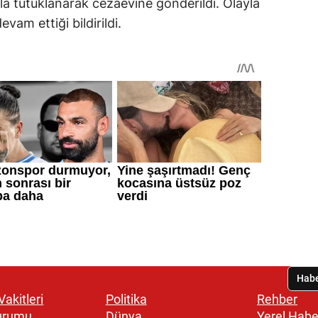
a tutuklanarak cezaevine gönderildi. Olayla
vam ettiği bildirildi.
akitleri
Politika
Rehber
urumu
Dünya
Yerel Habe