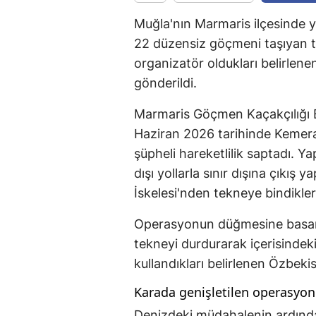
Muğla'nın Marmaris ilçesinde ya
22 düzensiz göçmeni taşıyan 
organizatör oldukları belirlen
gönderildi.
Marmaris Göçmen Kaçakçılığı Bü
Haziran 2026 tarihinde Kemera
şüpheli hareketlilik saptadı. Y
dışı yollarla sınır dışına çık
İskelesi'nden tekneye bindikleri
Operasyonun düğmesine basan g
tekneyi durdurarak içerisinde
kullandıkları belirlenen Özbekis
Karada genişletilen operasyon
Denizdeki müdahalenin ardında