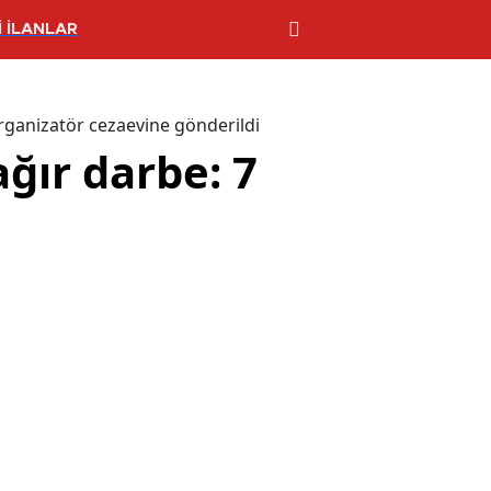
 İLANLAR
rganizatör cezaevine gönderildi
ğır darbe: 7