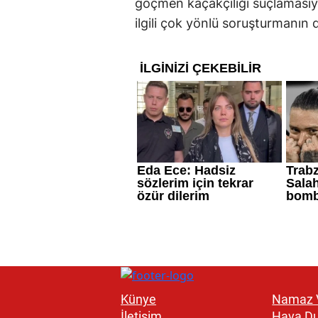
göçmen kaçakçılığı suçlamasıyl
ilgili çok yönlü soruşturmanın de
Künye
Namaz V
İletişim
Hava D