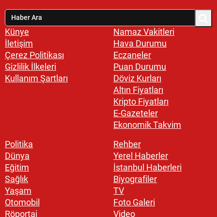
Künye
Namaz Vakitleri
İletişim
Hava Durumu
Çerez Politikası
Eczaneler
Gizlilik İlkeleri
Puan Durumu
Kullanım Şartları
Döviz Kurları
Altın Fiyatları
Kripto Fiyatları
E-Gazeteler
Ekonomik Takvim
Politika
Rehber
Dünya
Yerel Haberler
Eğitim
İstanbul Haberleri
Sağlık
Biyografiler
Yaşam
TV
Otomobil
Foto Galeri
Röportaj
Video