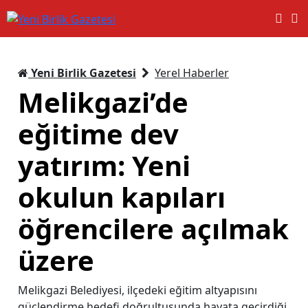
Yeni Birlik Gazetesi
Yerel Haberler
Melikgazi’de
eğitime dev
yatırım: Yeni
okulun kapıları
öğrencilere açılmak
üzere
Melikgazi Belediyesi, ilçedeki eğitim altyapısını
güçlendirme hedefi doğrultusunda hayata geçirdiği