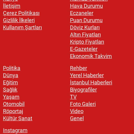
İletişim
Hava Durumu
Çerez Politikası
Eczaneler
Gizlilik İlkeleri
Puan Durumu
Kullanım Şartları
Döviz Kurları
Altın Fiyatları
Kripto Fiyatları
E-Gazeteler
Ekonomik Takvim
Politika
Rehber
Dünya
Yerel Haberler
Eğitim
İstanbul Haberleri
Sağlık
Biyografiler
Yaşam
TV
Otomobil
Foto Galeri
Röportaj
Video
Kültür Sanat
Genel
Instagram