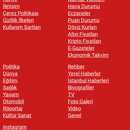
İletişim
Hava Durumu
Çerez Politikası
Eczaneler
Gizlilik İlkeleri
Puan Durumu
Kullanım Şartları
Döviz Kurları
Altın Fiyatları
Kripto Fiyatları
E-Gazeteler
Ekonomik Takvim
Politika
Rehber
Dünya
Yerel Haberler
Eğitim
İstanbul Haberleri
Sağlık
Biyografiler
Yaşam
TV
Otomobil
Foto Galeri
Röportaj
Video
Kültür Sanat
Genel
Instagram