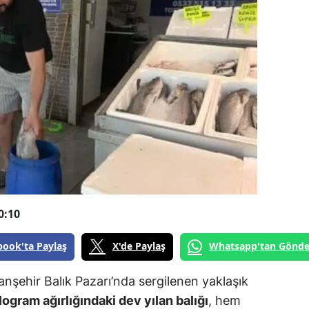
0:10
book'ta Paylaş
X'de Paylaş
Whatsapp'tan Gönde
ranşehir Balık Pazarı’nda sergilenen yaklaşık
logram ağırlığındaki dev yılan balığı
, hem