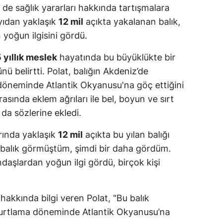
m de sağlık yararları hakkında tartışmalara
ıyıdan yaklaşık
12 mil
açıkta yakalanan balık,
 yoğun ilgisini gördü.
 yıllık meslek
hayatında bu büyüklükte bir
ünü belirtti. Polat, balığın Akdeniz’de
öneminde Atlantik Okyanusu'na göç ettiğini
arasında eklem ağrıları ile bel, boyun ve sırt
ı da sözlerine ekledi.
rında yaklaşık
12 mil
açıkta bu yılan balığı
 balık görmüştüm, şimdi bir daha gördüm.
aşlardan yoğun ilgi gördü, birçok kişi
hakkında bilgi veren Polat, "Bu balık
urtlama döneminde Atlantik Okyanusu’na