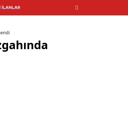
 İLANLAR
lendi
ezgahında