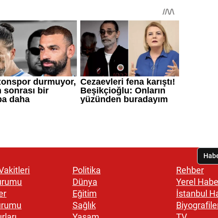
akitleri
Politika
Rehber
urumu
Dünya
Yerel Habe
er
Eğitim
İstanbul H
urumu
Sağlık
Biyografile
rları
Yaşam
TV