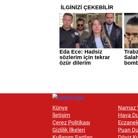
Künye
Namaz V
İletişim
Hava D
Çerez Politikası
Eczanel
Gizlilik İlkeleri
Puan D
Kullanım Şartları
Döviz Ku