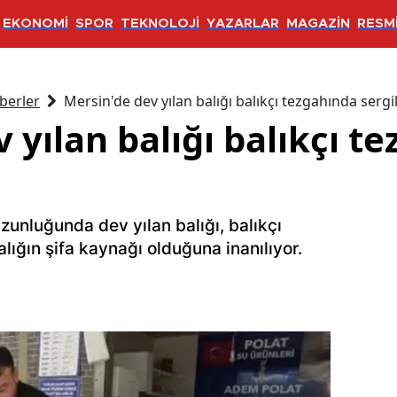
EKONOMİ
SPOR
TEKNOLOJİ
YAZARLAR
MAGAZİN
RESMİ
berler
Mersin'de dev yılan balığı balıkçı tezgahında sergi
 yılan balığı balıkçı t
zunluğunda dev yılan balığı, balıkçı
alığın şifa kaynağı olduğuna inanılıyor.