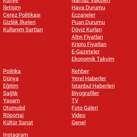
Künye
Namaz Vakitleri
İletişim
Hava Durumu
Çerez Politikası
Eczaneler
Gizlilik İlkeleri
Puan Durumu
Kullanım Şartları
Döviz Kurları
Altın Fiyatları
Kripto Fiyatları
E-Gazeteler
Ekonomik Takvim
Politika
Rehber
Dünya
Yerel Haberler
Eğitim
İstanbul Haberleri
Sağlık
Biyografiler
Yaşam
TV
Otomobil
Foto Galeri
Röportaj
Video
Kültür Sanat
Genel
Instagram