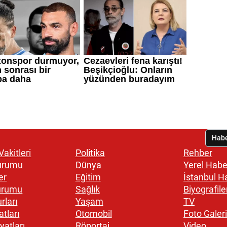
akitleri
Politika
Rehber
urumu
Dünya
Yerel Habe
er
Eğitim
İstanbul H
urumu
Sağlık
Biyografile
rları
Yaşam
TV
atları
Otomobil
Foto Galeri
yatları
Röportaj
Video