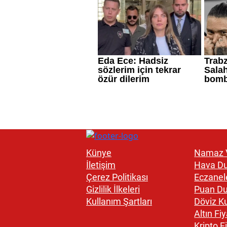
Künye
Namaz V
İletişim
Hava D
Çerez Politikası
Eczanel
Gizlilik İlkeleri
Puan D
Kullanım Şartları
Döviz Ku
Altın Fiy
Kripto Fi