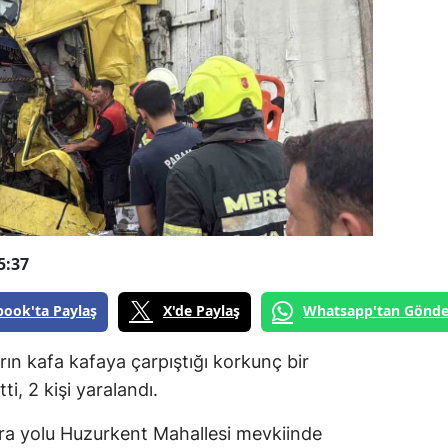
5:37
book'ta Paylaş
X'de Paylaş
Whatsapp'tan Gönde
tırın kafa kafaya çarpıştığı korkunç bir
i, 2 kişi yaralandı.
a yolu Huzurkent Mahallesi mevkiinde