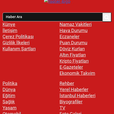
Künye
Namaz Vakitleri
İletişim
Hava Durumu
Çerez Politikası
Eczaneler
Gizlilik İlkeleri
Puan Durumu
Kullanım Şartları
Döviz Kurları
Altın Fiyatları
Kripto Fiyatları
E-Gazeteler
Ekonomik Takvim
Politika
Rehber
Dünya
Yerel Haberler
Eğitim
İstanbul Haberleri
Sağlık
Biyografiler
Yaşam
TV
Otomobil
Foto Galeri