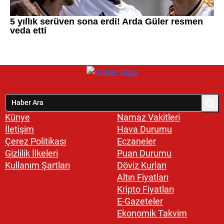
Künye
Namaz Vakitleri
İletişim
Hava Durumu
Çerez Politikası
Eczaneler
Gizlilik İlkeleri
Puan Durumu
Kullanım Şartları
Döviz Kurları
Altın Fiyatları
Kripto Fiyatları
E-Gazeteler
Ekonomik Takvim