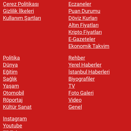
Çerez Politikası
Eczaneler
Gizlilik İlkeleri
Puan Durumu
Kullanım Şartları
Döviz Kurları
Altın Fiyatları
Kripto Fiyatları
E-Gazeteler
Ekonomik Takvim
Politika
Rehber
Dünya
Yerel Haberler
Eğitim
İstanbul Haberleri
Sağlık
Biyografiler
Yaşam
TV
Otomobil
Foto Galeri
Röportaj
Video
Kültür Sanat
Genel
Instagram
Youtube